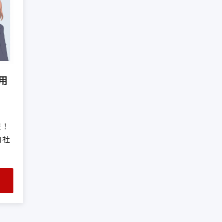
用
躍！
自社