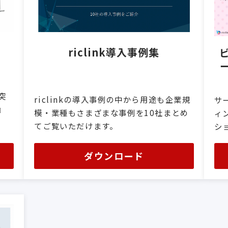
riclink導入事例集
突
riclinkの導入事例の中から用途も企業規
サ
』
模・業種もさまざまな事例を10社まとめ
ィ
てご覧いただけます。
シ
ダウンロード