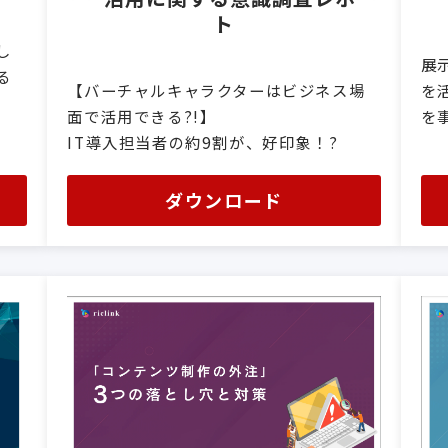
ト
し
展
る
【バーチャルキャラクターはビジネス場
を
面で活用できる?!】
を
IT導入担当者の約9割が、好印象！?
ダウンロード