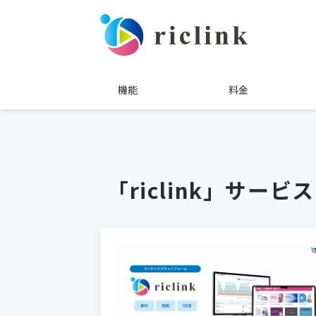
機能
料金
「riclink」サー