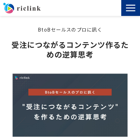
機能
BtoBセールスのプロに訊く
受注につながるコンテンツ作るた
料金
めの逆算思考
導入事例
セミナー
ノウハウ
お役立ち資料
よくあるご質問