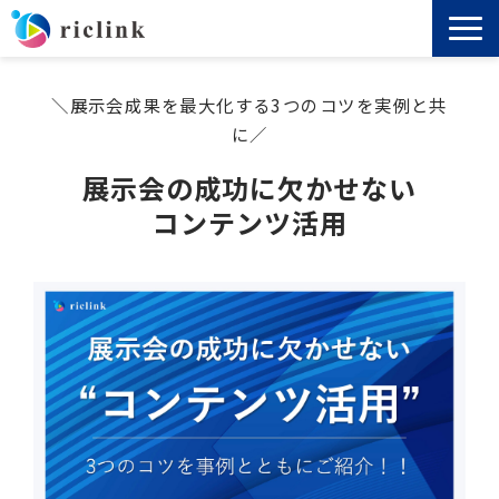
機能
＼展示会成果を最大化する3つのコツを実例と共
に／
料金
展示会の成功に欠かせない
コンテンツ活用
導入事例
セミナー
ノウハウ
お役立ち資料
よくあるご質問