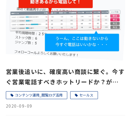
営業後追いに、確度高い商談に繋ぐ。今す
ぐ営業電話すべきホットリードか？が数値
でわかる。riclink解析データ活用法
コンテンツ運用_閲覧ログ活用
セールス
2020-09-09