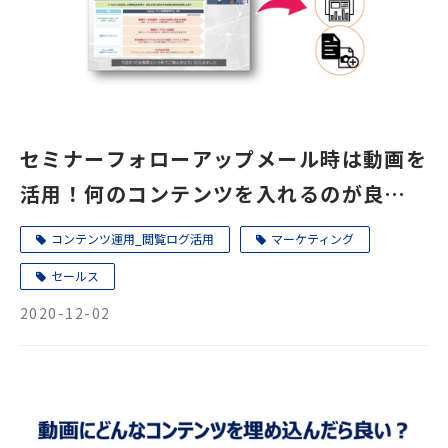
セミナーフォローアップメール時は動画を
活用！何のコンテンツを入れるのが良い
か？riclinkのデータで分析してみた
コンテンツ運用_閲覧ログ活用
マーケティング
セールス
2020-12-02