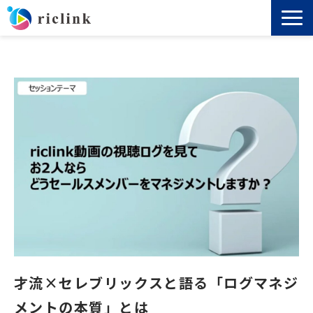
機能
料金
導入事例
セミナー
ノウハウ
お役立ち資料
才流×セレブリックスと語る「ログマネジ
よくあるご質問
メントの本質」とは