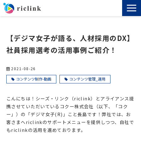
機能
【デジマ女子が語る、人材採用のDX】
料金
社員採用選考の活用事例ご紹介！
導入事例
2021-08-26
セミナー
コンテンツ制作-動画
コンテンツ管理_運用
ノウハウ
こんにちは！シーズ・リンク（riclink）とアライアンス提
携させていただいているコクー株式会社（以下、「コク
ー」）の「デジマ女子(R)」こと長島です！弊社では、お
お役立ち資料
客さまへriclinkのサポートメニューを提供しつつ、自社で
もriclinkの活用を進めております。
よくあるご質問