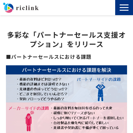
機能
多彩な「パートナーセールス支援オ
料金
プション」をリリース
■パートナーセールスにおける課題
導入事例
セミナー
ノウハウ
お役立ち資料
よくあるご質問