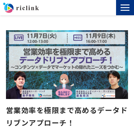
機能
料金
導入事例
セミナー
ノウハウ
営業効率を極限まで高めるデータド
お役立ち資料
リブンアプローチ！
よくあるご質問