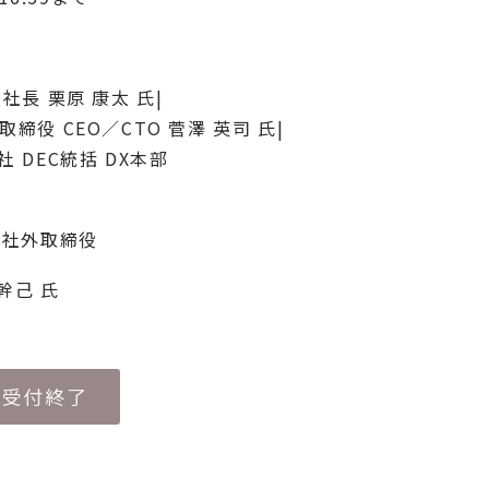
長 栗原 康太 氏|
表取締役 CEO／CTO 菅澤 英司 氏|
 DEC統括 DX本部
 社外取締役
幹己 氏
受付終了