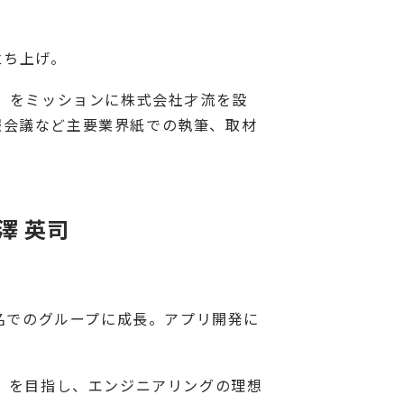
立ち上げ。
る」をミッションに株式会社才流を設
報会議など主要業界紙での執筆、取材
菅澤 英司
0名でのグループに成長。アプリ開発に
団」を目指し、エンジニアリングの理想