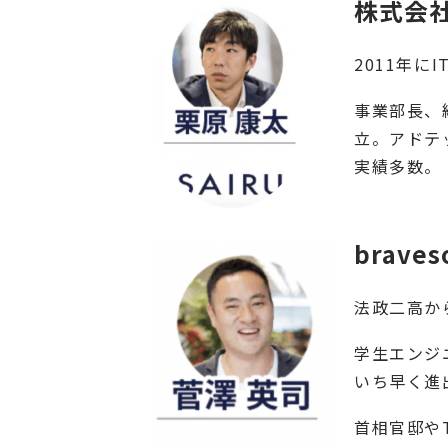
株式会社
2011年
事業部長、
立。アドテ
実績多数。
brave
法政二高か
学生エンジ
いち早く進
首相官邸や