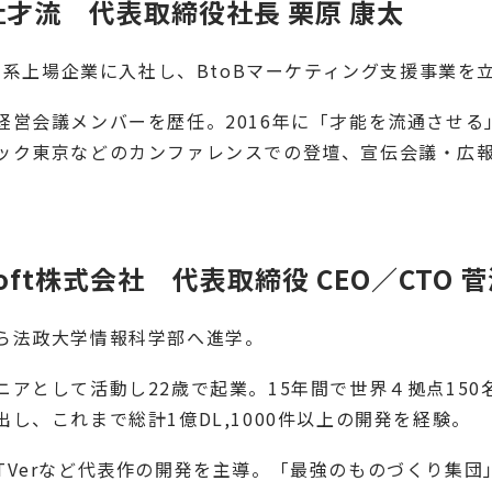
才流　代表取締役社長 栗原 康太 
にIT系上場企業に入社し、BtoBマーケティング支援事業を
経営会議メンバーを歴任。2016年に「才能を流通させ
ック東京などのカンファレンスでの登壇、宣伝会議・広
soft株式会社　代表取締役 CEO／CTO 
ら法政大学情報科学部へ進学。
ニアとして活動し22歳で起業。15年間で世界４拠点15
出し、これまで総計1億DL,1000件以上の開発を経験。
TVerなど代表作の開発を主導。「最強のものづくり集