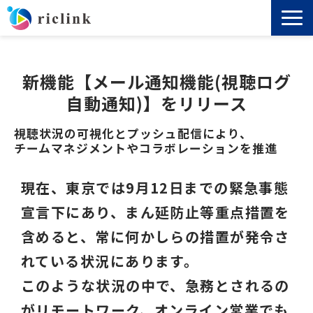
機能
新機能【メール通知機能(視聴ログ
料金
自動通知)】をリリース
視聴状況の可視化とプッシュ配信により、
導入事例
チームマネジメントやコラボレーションを推進
セミナー
現在、東京では9月12日までの緊急事態
宣言下にあり、まん延防止等重点措置を
ノウハウ
含めると、常に何かしらの措置が発令さ
お役立ち資料
れている状況にあります。
このような状況の中で、急務とされるの
よくあるご質問
がリモートワーク、オンライン営業でも