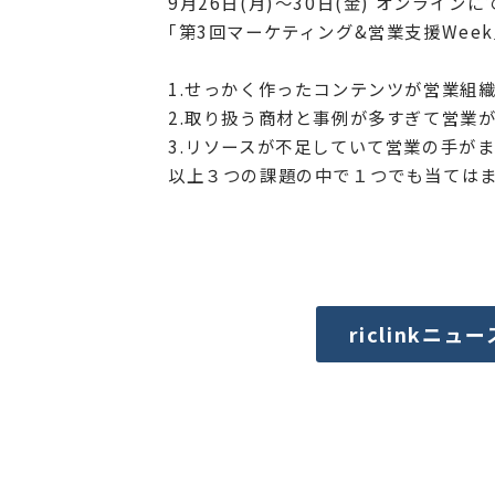
9月26日(月)～30日(金) オンライン
｢第3回マーケティング&営業支援Week｣
1.せっかく作ったコンテンツが営業組
2.取り扱う商材と事例が多すぎて営業
3.リソースが不足していて営業の手が
以上３つの課題の中で１つでも当ては
riclinkニュ