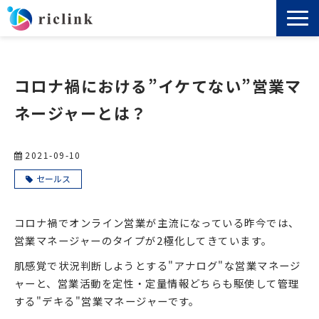
機能
コロナ禍における”イケてない”営業マ
料金
ネージャーとは？
導入事例
2021-09-10
セミナー
セールス
ノウハウ
コロナ禍でオンライン営業が主流になっている昨今では、
営業マネージャーのタイプが2極化してきています。
お役立ち資料
肌感覚で状況判断しようとする"アナログ"な営業マネージ
ャーと、営業活動を定性・定量情報どちらも駆使して管理
よくあるご質問
する"デキる"営業マネージャーです。